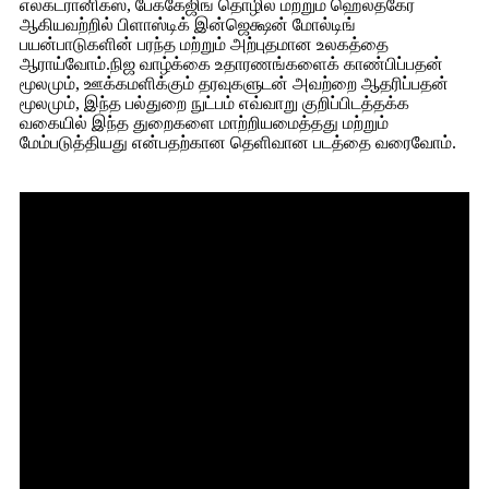
எலக்ட்ரானிக்ஸ், பேக்கேஜிங் தொழில் மற்றும் ஹெல்த்கேர்
ஆகியவற்றில் பிளாஸ்டிக் இன்ஜெக்ஷன் மோல்டிங்
பயன்பாடுகளின் பரந்த மற்றும் அற்புதமான உலகத்தை
ஆராய்வோம்.நிஜ வாழ்க்கை உதாரணங்களைக் காண்பிப்பதன்
மூலமும், ஊக்கமளிக்கும் தரவுகளுடன் அவற்றை ஆதரிப்பதன்
மூலமும், இந்த பல்துறை நுட்பம் எவ்வாறு குறிப்பிடத்தக்க
வகையில் இந்த துறைகளை மாற்றியமைத்தது மற்றும்
மேம்படுத்தியது என்பதற்கான தெளிவான படத்தை வரைவோம்.