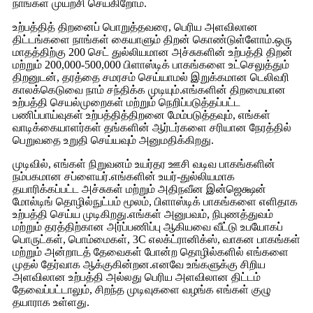
நாங்கள் முயற்சி செய்கிறோம்.
உற்பத்தித் திறனைப் பொறுத்தவரை, பெரிய அளவிலான
திட்டங்களை நாங்கள் கையாளும் திறன் கொண்டுள்ளோம்.ஒரு
மாதத்திற்கு 200 செட் துல்லியமான அச்சுகளின் உற்பத்தி திறன்
மற்றும் 200,000-500,000 பிளாஸ்டிக் பாகங்களை உட்செலுத்தும்
திறனுடன், தரத்தை சமரசம் செய்யாமல் இறுக்கமான டெலிவரி
காலக்கெடுவை நாம் சந்திக்க முடியும்.எங்களின் திறமையான
உற்பத்தி செயல்முறைகள் மற்றும் நெறிப்படுத்தப்பட்ட
பணிப்பாய்வுகள் உற்பத்தித்திறனை மேம்படுத்தவும், எங்கள்
வாடிக்கையாளர்கள் தங்களின் ஆர்டர்களை சரியான நேரத்தில்
பெறுவதை உறுதி செய்யவும் அனுமதிக்கிறது.
முடிவில், எங்கள் நிறுவனம் உயர்தர ஊசி வடிவ பாகங்களின்
நம்பகமான சப்ளையர்.எங்களின் உயர்-துல்லியமாக
தயாரிக்கப்பட்ட அச்சுகள் மற்றும் அதிநவீன இன்ஜெக்ஷன்
மோல்டிங் தொழில்நுட்பம் மூலம், பிளாஸ்டிக் பாகங்களை எளிதாக
உற்பத்தி செய்ய முடிகிறது.எங்கள் அனுபவம், நிபுணத்துவம்
மற்றும் தரத்திற்கான அர்ப்பணிப்பு ஆகியவை வீட்டு உபயோகப்
பொருட்கள், பொம்மைகள், 3C எலக்ட்ரானிக்ஸ், வாகன பாகங்கள்
மற்றும் அன்றாடத் தேவைகள் போன்ற தொழில்களில் எங்களை
முதல் தேர்வாக ஆக்குகின்றன.எனவே உங்களுக்கு சிறிய
அளவிலான உற்பத்தி அல்லது பெரிய அளவிலான திட்டம்
தேவைப்பட்டாலும், சிறந்த முடிவுகளை வழங்க எங்கள் குழு
தயாராக உள்ளது.