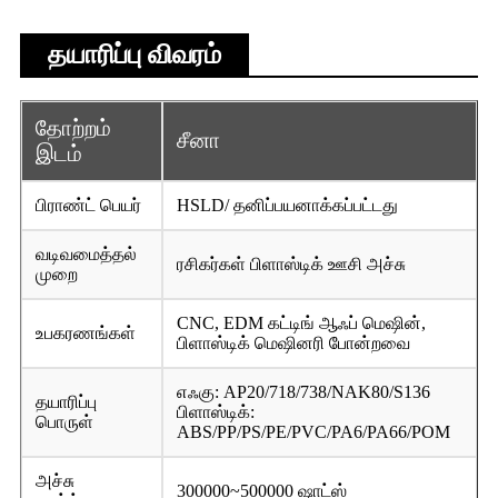
தயாரிப்பு விவரம்
தோற்றம்
சீனா
இடம்
பிராண்ட் பெயர்
HSLD/ தனிப்பயனாக்கப்பட்டது
வடிவமைத்தல்
ரசிகர்கள் பிளாஸ்டிக் ஊசி அச்சு
முறை
CNC, EDM கட்டிங் ஆஃப் மெஷின்,
உபகரணங்கள்
பிளாஸ்டிக் மெஷினரி போன்றவை
எஃகு: AP20/718/738/NAK80/S136
தயாரிப்பு
பிளாஸ்டிக்:
பொருள்
ABS/PP/PS/PE/PVC/PA6/PA66/POM
அச்சு
300000~500000 ஷாட்ஸ்