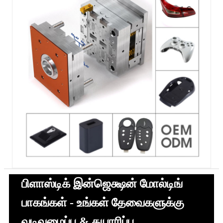
பிளாஸ்டிக் இன்ஜெக்ஷன் மோல்டிங்
பாகங்கள் - உங்கள் தேவைகளுக்கு
வடிவமைப்பு & தயாரிப்பு