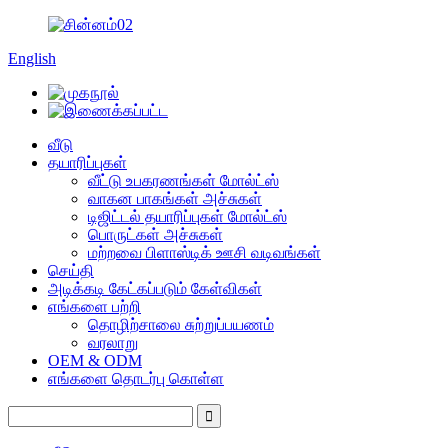
English
வீடு
தயாரிப்புகள்
வீட்டு உபகரணங்கள் மோல்ட்ஸ்
வாகன பாகங்கள் அச்சுகள்
டிஜிட்டல் தயாரிப்புகள் மோல்ட்ஸ்
பொருட்கள் அச்சுகள்
மற்றவை பிளாஸ்டிக் ஊசி வடிவங்கள்
செய்தி
அடிக்கடி கேட்கப்படும் கேள்விகள்
எங்களை பற்றி
தொழிற்சாலை சுற்றுப்பயணம்
வரலாறு
OEM & ODM
எங்களை தொடர்பு கொள்ள