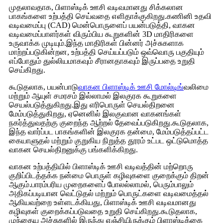
முதலாவதாக, பிளாஸ்டிக் ஊசி வடிவமானது சிக்கலான
பாகங்களை உற்பத்தி செய்வதை எளிதாக்குகிறது.கணினி உதவி
வடிவமைப்பு (CAD) மென்பொருளைப் பயன்படுத்தி, வாகன
வடிவமைப்பாளர்கள் விரும்பிய கூறுகளின் 3D மாதிரிகளை
உருவாக்க முடியும்.இந்த மாதிரிகள் பின்னர் அச்சுகளாக
மாற்றப்படுகின்றன, உற்பத்தி செய்யப்படும் ஒவ்வொரு பகுதியும்
எப்போதும் துல்லியமாகவும் சீரானதாகவும் இருப்பதை உறுதி
செய்கிறது.
கூடுதலாக, பயன்பாடு
வாகன பிளாஸ்டிக் ஊசி மோல்டிங்
வலிமை
மற்றும் ஆயுள் சமரசம் இல்லாமல் இலகுரக கூறுகளை
செயல்படுத்துகிறது.இது எரிபொருள் செயல்திறனை
மேம்படுத்துகிறது, ஏனெனில் இலகுவான வாகனங்கள்
நகர்த்துவதற்கு குறைந்த ஆற்றல் தேவைப்படுகிறது.கூடுதலாக,
இந்த வார்ப்பட பாகங்களின் இலகுரக தன்மை, மேம்படுத்தப்பட்ட
கையாளுதல் மற்றும் குறுகிய நிறுத்த தூரம் உட்பட ஒட்டுமொத்த
வாகன செயல்திறனுக்கு பங்களிக்கிறது.
வாகன உற்பத்தியில் பிளாஸ்டிக் ஊசி வடிவத்தின் மற்றொரு
குறிப்பிடத்தக்க நன்மை பொருள் கழிவுகளை குறைக்கும் திறன்
ஆகும்.பாரம்பரிய முறைகளைப் போலல்லாமல், பெரும்பாலும்
அதிகப்படியான வெட்டுதல் மற்றும் பொருட்களை வடிவமைத்தல்
ஆகியவற்றை உள்ளடக்கியது, பிளாஸ்டிக் ஊசி வடிவமானது
கழிவுகள் குறைக்கப்படுவதை உறுதி செய்கிறது.கூடுதலாக,
முந்தைய அச்சுகளில் இருந்து எஞ்சியிருக்கும் பிளாஸ்டிக்கை