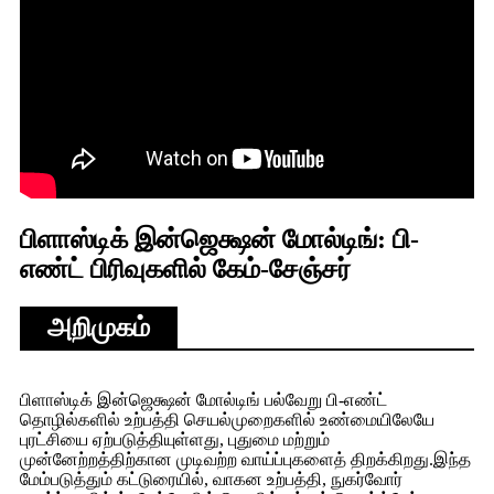
பிளாஸ்டிக் இன்ஜெக்ஷன் மோல்டிங்: பி-
எண்ட் பிரிவுகளில் கேம்-சேஞ்சர்
அறிமுகம்
பிளாஸ்டிக் இன்ஜெக்ஷன் மோல்டிங் பல்வேறு பி-எண்ட்
தொழில்களில் உற்பத்தி செயல்முறைகளில் உண்மையிலேயே
புரட்சியை ஏற்படுத்தியுள்ளது, புதுமை மற்றும்
முன்னேற்றத்திற்கான முடிவற்ற வாய்ப்புகளைத் திறக்கிறது.இந்த
மேம்படுத்தும் கட்டுரையில், வாகன உற்பத்தி, நுகர்வோர்