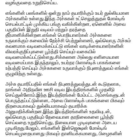
வழங்குவதை உறுதிசெய்ய.
எங்களின் பலங்களில் ஒன்று நாம் தயாரிக்கும் உயர் துல்லியமான
அச்சுகளில் உள்ளது.இந்த அச்சுகள் உட்செலுத்துதல் மோல்டிங்
செயல்பாட்டில் முக்கிய பங்கு வகிக்கின்றன, ஏனெனில் அவை
பகுதியின் இறுதி வடிவம் மற்றும் தரத்தை
தீர்மானிக்கின்றன.எங்கள் பொறியாளர்கள் அச்சுகளை
உருவாக்கும் கலையில் தேர்ச்சி பெற்றுள்ளனர், ஒவ்வொரு அச்சும்
கவனமாக வடிவமைக்கப்பட்டு எங்கள் வாடிக்கையாளர்களின்
விவரக்குறிப்புகளை பூர்த்தி செய்யும் வகையில்
வடிவமைக்கப்பட்டுள்ளது.சிக்கலான அல்லது எளிமையான
வடிவமைப்பாக இருந்தாலும், உயர்தர பிளாஸ்டிக் பாகங்களை
உற்பத்தி செய்யும் அச்சுகளை உருவாக்கும் நிபுணத்துவம் எங்கள்
குழுவிற்கு உள்ளது.
அச்சு தயாரிப்பதில் எங்கள் நிபுணத்துவத்துடன் கூடுதலாக,
நாங்கள் அதிநவீன ஊசி வடிவ இயந்திரங்களில் முதலீடு
செய்துள்ளோம்.இந்த இயந்திரங்கள் மேம்பட்ட அம்சங்களுடன்
பொருத்தப்பட்டுள்ளன, அவை பிளாஸ்டிக் பாகங்களை மிகவும்
திறமையாகவும் துல்லியமாகவும் தயாரிக்க
அனுமதிக்கின்றன.இந்த இயந்திரங்களின் உதவியுடன்,
ஒவ்வொரு பகுதியும் தேவையான தரநிலைகளை பூர்த்தி
செய்வதை உறுதிசெய்து, நிலையான முடிவுகளை அடைய
முடிகிறது.மேலும், எங்களின் இன்ஜெக்ஷன் மோல்டிங்
செயல்முறையானது மிகவும் தானியக்கமானது, பிழைகளின்