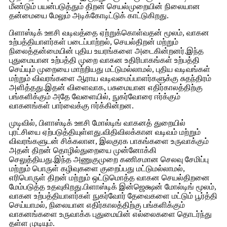
மீண்டும் பயன்படுத்தும் திறன் செயல்முறையின் நிலையான
தன்மையை மேலும் அடிக்கோடிட்டுக் காட்டுகிறது.
பிளாஸ்டிக் ஊசி வடிவத்தை ஏற்றுக்கொள்வதன் மூலம், வாகன
உற்பத்தியாளர்கள் படைப்பாற்றல், செயல்திறன் மற்றும்
நிலைத்தன்மையின் புதிய உயரங்களை அடைகின்றனர்.இந்த
புதுமையான உற்பத்தி முறை வாகன உதிரிபாகங்கள் உற்பத்தி
செய்யும் முறையை மாற்றியது மட்டுமல்லாமல், புதிய வடிவங்கள்
மற்றும் விவரங்களை ஆராய வடிவமைப்பாளர்களுக்கு சுதந்திரம்
அளித்தது.இதன் விளைவாக, பசுமையான எதிர்காலத்திற்கு
பங்களிக்கும் அதே வேளையில், நுகர்வோரை ஈர்க்கும்
வாகனங்கள் பார்வைக்கு ஈர்க்கின்றன.
முடிவில், பிளாஸ்டிக் ஊசி மோல்டிங் வாகனத் துறையில்
புரட்சியை ஏற்படுத்தியுள்ளது.விதிவிலக்கான வடிவம் மற்றும்
விவரங்களுடன் சிக்கலான, இலகுரக பாகங்களை உருவாக்கும்
அதன் திறன் தொழில்துறையை முன்னோக்கி
செலுத்தியது.இந்த அணுகுமுறை கணிசமான செலவு சேமிப்பு
மற்றும் பொருள் கழிவுகளை குறைப்பது மட்டுமல்லாமல்,
எரிபொருள் திறன் மற்றும் ஒட்டுமொத்த வாகன செயல்திறனை
மேம்படுத்த உதவுகிறது.பிளாஸ்டிக் இன்ஜெக்ஷன் மோல்டிங் மூலம்,
வாகன உற்பத்தியாளர்கள் நுகர்வோர் தேவைகளை மட்டும் பூர்த்தி
செய்யாமல், நிலையான எதிர்காலத்திற்கு பங்களிக்கும்
வாகனங்களை உருவாக்க புதுமையின் எல்லைகளை தொடர்ந்து
தள்ள முடியும்.