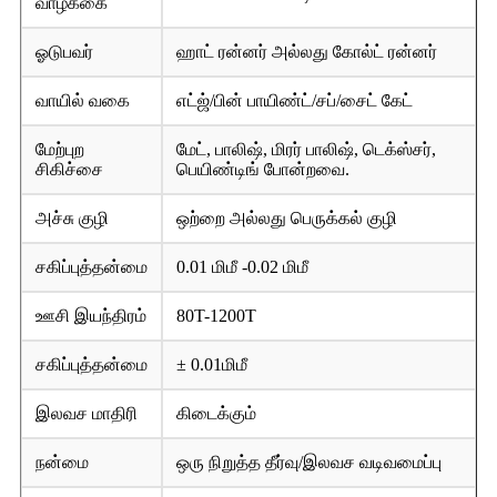
வாழ்க்கை
ஓடுபவர்
ஹாட் ரன்னர் அல்லது கோல்ட் ரன்னர்
வாயில் வகை
எட்ஜ்/பின் பாயிண்ட்/சப்/சைட் கேட்
மேற்புற
மேட், பாலிஷ், மிரர் பாலிஷ், டெக்ஸ்சர்,
சிகிச்சை
பெயிண்டிங் போன்றவை.
அச்சு குழி
ஒற்றை அல்லது பெருக்கல் குழி
சகிப்புத்தன்மை
0.01 மிமீ -0.02 மிமீ
ஊசி இயந்திரம்
80T-1200T
சகிப்புத்தன்மை
± 0.01மிமீ
இலவச மாதிரி
கிடைக்கும்
நன்மை
ஒரு நிறுத்த தீர்வு/இலவச வடிவமைப்பு