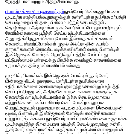
நேர்த்தியான மற்றும் அதிநவீனமானது.
பிளாஸ்டிக் ஊசி வடிவமைத்தல்
நுகர்வோர் மின்னணுவியலை
முடிவற்ற சாத்தியக்கூறுகளுக்குள் தள்ளியுள்ளது.இந்த உற்பத்தி
செயல்முறையின் தடையின்மை மற்றும் செயல்திறன்,
தொழில்நுட்ப ஆர்வமுள்ள நுகர்வோரின் எப்போதும் மாறிவரும்
கோரிக்கைகளை பூர்த்தி செய்ய உற்பத்தியாளர்களை
அனுமதிக்கிறது.உளிச்சாயுமோரம் இல்லாத காட்சிகளைக்
கொண்ட ஸ்மார்ட்போன்கள் முதல் அல்ட்ரா-தின் ஃபார்ம்
காரணிகளைக் கொண்ட மடிக்கணினிகள் வரை, பிளாஸ்டிக்
இன்ஜெக்ஷன் மோல்டிங் தொழில்நுட்பத்தில் மேம்பட்டது
மட்டுமல்லாமல் பார்வைக்கு பிரமிக்க வைக்கும் சாதனங்களை
உருவாக்குவதில் முன்னணியில் உள்ளது.
முடிவில், பிளாஸ்டிக் இன்ஜெக்ஷன் மோல்டிங் நுகர்வோர்
மின்னணுவியல் துறையை மாற்றியுள்ளது.சிக்கலான
உதிரிபாகங்களை வேகமாகவும் குறைந்த செலவிலும் உற்பத்தி
செய்யும் திறனுடன், அதிநவீன சாதனங்களை சந்தைக்குக்
கொண்டு வர உற்பத்தியாளர்கள் இந்த செயல்முறையை
ஏற்றுக்கொண்டனர்.பாலிகார்பனேட் போன்ற வலுவான
பொருட்களுடன் புதுமையான வடிவமைப்புகளை இணைப்பதன்
மூலம், பிளாஸ்டிக் இன்ஜெக்ஷன் மோல்டிங் கவர்ச்சிகரமான
மற்றும் ஈர்க்கக்கூடிய நுகர்வோர் எலக்ட்ரானிக்ஸ்களை உருவாக்க
முடிந்தது.இந்த திறமையான உற்பத்தி செயல்முறைக்கு நன்றி,
நுகர்வோர் எலக்ட்ரானிக்ஸ் எதிர்காலம் முன்னெப்போதையும் விட