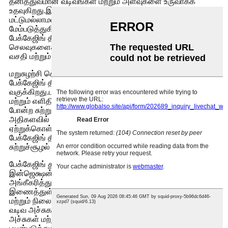
தனித்துவமான வடிவங்கள் மற்றும் அளவுகளை உருவாக்க
உதவுகிறது.இது தயாரிப்பின் அழகியலை மேம்படுத்துவது
மட்டுமல்லாமல், நுகர்வோர் அனுபவத்தையும்
மேம்படுத்துகிறது.இலகுரக மற்றும் நீடித்த, இந்த ப்ளோ மோல்டட்
பேக்கேஜிங் தீர்வுகள் உற்பத்தியாளர்களுக்கான கப்பல்
செலவுகளைக் குறைக்கும் அதே வேளையில் நுகர்வோருக்கு
வசதி மற்றும் பெயர்வுத்திறனை வழங்குகின்றன.
மறுசுழற்சி செய்யப்பட்ட பொருட்களைப் பயன்படுத்தி நிலையான
பேக்கேஜிங் தீர்வுகளுக்கு பிளாஸ்டிக் ஊசி வடிவமைத்தல் வழி
வகுக்கிறது.புதுப்பிக்கத்தக்க வளங்களிலிருந்து பெறப்பட்ட
மற்றும் எளிதில் மறுசுழற்சி செய்யக்கூடிய பயோபிளாஸ்டிக்ஸ்
போன்ற சுற்றுச்சூழலுக்கு உகந்த பொருட்களுக்கு தொழில்
அதிகளவில் திரும்புகிறது.பிளாஸ்டிக் ஊசி வடிவத்தை
ஏற்றுக்கொள்வதன் மூலம், உற்பத்தியாளர்கள் புதுமையான
பேக்கேஜிங் தீர்வுகளை வழங்கும் போது, ​​அவர்களின்
சுற்றுச்சூழல் தாக்கத்தை குறைக்க முடியும்.
பேக்கேஜிங் துறையில் உள்ள நிறுவனங்கள், பிளாஸ்டிக்
இன்ஜெக்ஷன் மோல்டிங்கின் மகத்தான நன்மைகளை
அங்கீகரித்து, அதை தங்கள் உற்பத்தி செயல்முறைகளில்
இணைத்துள்ளன.இந்த நிறுவனங்கள் உயர்தர, செலவு குறைந்த
மற்றும் நிலையான பேக்கேஜிங் தீர்வுகளை தயாரிப்பதற்கு முன்
வடிவ அச்சுகள், PET ப்ரீஃபார்ம் மோல்டுகள், பிளாஸ்டிக் தொப்பி
அச்சுகள் மற்றும் ப்ளோ மோல்டிங் தொழில்நுட்பங்களை