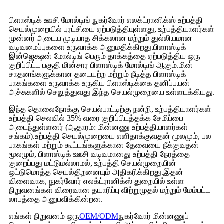
பிளாஸ்டிக் ஊசி மோல்டிங் நுகர்வோர் எலக்ட்ரானிக்ஸ் உற்பத்தி
செயல்முறையில் புரட்சியை ஏற்படுத்தியுள்ளது, உற்பத்தியாளர்கள்
முன்னர் அடைய முடியாத சிக்கலான மற்றும் துல்லியமான
வடிவமைப்புகளை உருவாக்க அனுமதிக்கிறது.பிளாஸ்டிக்
இன்ஜெக்ஷன் மோல்டிங் பெரும் தாக்கத்தை ஏற்படுத்திய ஒரு
குறிப்பிட்ட பகுதி மின்சார பிளாஸ்டிக் மோல்டிங் ஆகும்.மின்
சாதனங்களுக்கான தடையற்ற மற்றும் நீடித்த பிளாஸ்டிக்
பாகங்களை உருவாக்க உருகிய பிளாஸ்டிக்கை தனிப்பயன்
அச்சுகளில் செலுத்துவது இந்த செயல்முறையை உள்ளடக்கியது.
இந்த தொலைநோக்கு செயல்பாட்டிற்கு நன்றி, உற்பத்தியாளர்கள்
உற்பத்தி செலவில் 35% வரை குறிப்பிடத்தக்க சேமிப்பை
அடைந்துள்ளனர் (ஆதாரம்: மின்னணு உற்பத்தியாளர்கள்
சங்கம்).உற்பத்தி செயல்முறையை எளிதாக்குவதன் மூலமும், பல
பாகங்கள் மற்றும் கூட்டங்களுக்கான தேவையை நீக்குவதன்
மூலமும், பிளாஸ்டிக் ஊசி வடிவமானது உற்பத்தி நேரத்தை
குறைப்பது மட்டுமல்லாமல், உற்பத்தி செயல்முறையின்
ஒட்டுமொத்த செயல்திறனையும் அதிகரிக்கிறது.இதன்
விளைவாக, நுகர்வோர் எலக்ட்ரானிக்ஸ் துறையில் உள்ள
நிறுவனங்கள் விரைவான தயாரிப்பு விற்றுமுதல் மற்றும் மேம்பட்ட
லாபத்தை அனுபவிக்கின்றன.
எங்கள் நிறுவனம் ஒரு
OEM/ODM
நுகர்வோர் மின்னணுப்