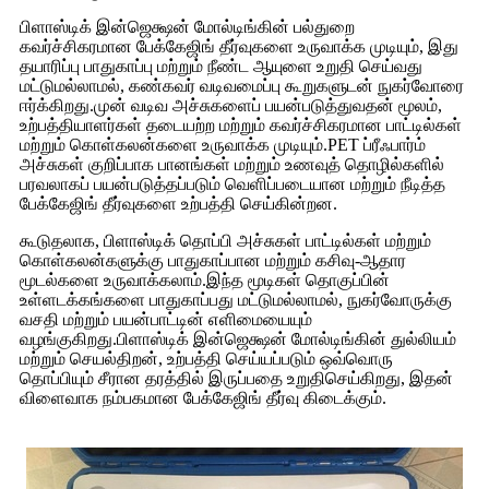
பிளாஸ்டிக் இன்ஜெக்ஷன் மோல்டிங்கின் பல்துறை
கவர்ச்சிகரமான பேக்கேஜிங் தீர்வுகளை உருவாக்க முடியும், இது
தயாரிப்பு பாதுகாப்பு மற்றும் நீண்ட ஆயுளை உறுதி செய்வது
மட்டுமல்லாமல், கண்கவர் வடிவமைப்பு கூறுகளுடன் நுகர்வோரை
ஈர்க்கிறது.முன் வடிவ அச்சுகளைப் பயன்படுத்துவதன் மூலம்,
உற்பத்தியாளர்கள் தடையற்ற மற்றும் கவர்ச்சிகரமான பாட்டில்கள்
மற்றும் கொள்கலன்களை உருவாக்க முடியும்.PET ப்ரீஃபார்ம்
அச்சுகள் குறிப்பாக பானங்கள் மற்றும் உணவுத் தொழில்களில்
பரவலாகப் பயன்படுத்தப்படும் வெளிப்படையான மற்றும் நீடித்த
பேக்கேஜிங் தீர்வுகளை உற்பத்தி செய்கின்றன.
கூடுதலாக, பிளாஸ்டிக் தொப்பி அச்சுகள் பாட்டில்கள் மற்றும்
கொள்கலன்களுக்கு பாதுகாப்பான மற்றும் கசிவு-ஆதார
மூடல்களை உருவாக்கலாம்.இந்த மூடிகள் தொகுப்பின்
உள்ளடக்கங்களை பாதுகாப்பது மட்டுமல்லாமல், நுகர்வோருக்கு
வசதி மற்றும் பயன்பாட்டின் எளிமையையும்
வழங்குகிறது.பிளாஸ்டிக் இன்ஜெக்ஷன் மோல்டிங்கின் துல்லியம்
மற்றும் செயல்திறன், உற்பத்தி செய்யப்படும் ஒவ்வொரு
தொப்பியும் சீரான தரத்தில் இருப்பதை உறுதிசெய்கிறது, இதன்
விளைவாக நம்பகமான பேக்கேஜிங் தீர்வு கிடைக்கும்.