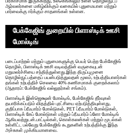
பிரகாசமாக இருக்கிறது, உலகெங்கிலும் உள்ள தொழில்நுட்ப
ஆர்வலர்களை மகிழ்விக்கும் வகையில் புதுமையான மற்றும்
பார்வைக்கு ஈர்க்கும் சாதனங்கள் உள்ளன.
பேக்கேஜிங் துறையில் பிளாஸ்டிக் ஊசி
மோல்டிங்
படைப்பாற்றல் மற்றும் புதுமைகளுக்கு பெயர் பெற்ற பேக்கேஜிங்
தொழில், பிளாஸ்டிக் ஊசி வடிவத்தின் வருகையுடன்
மறுமலர்ச்சியை சந்தித்துள்ளது.இந்த திருப்புமுனை
தொழில்நுட்பத்தைப் பயன்படுத்துவதன் மூலம், உற்பத்தியாளர்கள்
தங்கள் உற்பத்திச் செலவை 40% கணிசமாகக் குறைக்கலாம்
(ஆதாரம்: பேக்கேஜிங் வல்லுநர்கள் சங்கம்).
பிளாஸ்டிக் இன்ஜெக்ஷன் மோல்டிங், பேக்கேஜிங் தீர்வுகள்
தயாரிக்கப்படும் விதத்தில் புரட்சியை ஏற்படுத்தியுள்ளது,
குறிப்பாக ப்ரீஃபார்ம் மோல்டுகள், PET ப்ரீஃபார்ம் மோல்டுகள்,
பிளாஸ்டிக் கேப் மோல்டுகள் மற்றும் ப்ரீஃபார்ம் ப்ளோ மோல்டிங்
ஆகியவற்றுடன்.பாட்டில்கள், கொள்கலன்கள் மற்றும் மூடல்கள்
உள்ளிட்ட பல்வேறு பேக்கேஜிங் கூறுகளின் உற்பத்திக்கு இந்த
அச்சுகள் முக்கியமானவை.