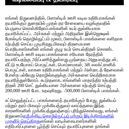
எங்கள் நிறுவனத்தில், பிளாஸ்டிக் ஊசி வடிவ உதிரிபாகங்கள்
தயாரிக்கும் துறையில் முதல் தர சேவையை வழங்குவதில்
பெருமை கொள்கிறோம்.எங்களின் உயர்-துல்லியமாக
தயாரிக்கப்பட்ட அச்சுகள் மற்றும் அதிநவீன இன்ஜெக்ஷன்
மோல்டிங் தொழில்நுட்பம் மூலம், பிளாஸ்டிக் பாகங்களை எளிதாக
உற்பத்தி செய்ய முடிகிறது.மிகவும் திறமையான
பொறியாளர்களின் எங்கள் குழு உயர் செயல்திறன் கொண்ட
பிளாஸ்டிக் ஊசி வடிவ பாகங்களை சரியான நேரத்தில்
தயாரிப்பதற்கு அர்ப்பணித்துள்ளது.முந்தைய அனுபவத்துடன்,
வீட்டு உபயோகப் பொருட்கள், பொம்மைகள், 3சி எலக்ட்ரானிக்
பொருட்கள், வாகன உதிரிபாகங்கள் மற்றும் அன்றாடத் தேவைகள்
போன்ற பல்வேறு தொழில்களுக்கு அச்சுகளை வெற்றிகரமாக
தயாரித்துள்ளோம். கூடுதலாக, எங்களின் மாதாந்திர உற்பத்தி
திறன் 200 செட் துல்லியமான அச்சுகளை உற்பத்தி செய்து
200,000 ஊசி போட உதவுகிறது. -500,000 பிளாஸ்டிக் பாகங்கள்.
உட்செலுத்தப்பட்ட பாகங்களைத் தயாரிக்கும் போது, ​​துல்லியம்
மற்றும் தரம் மிகவும் முக்கியத்துவம் வாய்ந்தவை.இந்த
காரணிகளின் முக்கியத்துவத்தைப் புரிந்துகொள்வது, எங்கள்
நிறுவனம்
சமீபத்திய தொழில்நுட்பம் மற்றும் இயந்திரங்களில்
முதலீடு செய்கிறது
எங்கள் வாடிக்கையாளர்களின்
எதிர்பார்ப்புகளை பூர்த்தி செய்யும் தயாரிப்புகளை நாங்கள்