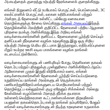
அபாயத்தைக் குறைத்து உற்பத்தி நேரங்களைக் குறைக்கிறது.
எங்கள் நிறுவனம் வீட்டு உபயோகப் பொருட்கள், பொம்மைகள், 3C
எலக்ட்ரானிக் பொருட்கள், வாகன உதிரிபாகங்கள் மற்றும்
அன்றாடத் தேவைகள் உள்ளிட்ட பல்வேறு வகையான
தொழில்களுக்கு சேவை செய்கிறது.
எங்கள் அனுபவம்
இந்தத்
தொழில்களில் அவற்றின் குறிப்பிட்ட தேவைகள் பற்றிய ஆழமான
புரிதலை நமக்கு அளிக்கிறது.இந்த அறிவு எங்கள்
வாடிக்கையாளர்களின் தனிப்பட்ட தேவைகளை பூர்த்தி செய்யும்
தனிப்பயன் தீர்வுகளை வழங்க உதவுகிறது.இது ஒரு சிறிய
உற்பத்தி அல்லது பெரிய திட்டமாக இருந்தாலும், எதிர்பார்ப்புகளை
மீறும் உயர்தர ஊசி வடிவ பாகங்களை வழங்க நாங்கள்
கடமைப்பட்டுள்ளோம்.
வாடிக்கையாளர்களுடன் பணிபுரியும் போது, ​​தெளிவான தகவல்
தொடர்பு மற்றும் புரிதலுக்கு முன்னுரிமை அளிக்கிறோம்.ஆரம்ப
ஆலோசனை முதல் இறுதி விநியோகம் வரை, எங்கள்
வாடிக்கையாளர்களின் தேவைகள் பூர்த்தி செய்யப்படுவதை
உறுதிசெய்ய நாங்கள் அவர்களுடன் நெருக்கமாக
பணியாற்றுகிறோம்.எங்களுடைய பொறியாளர்கள் மற்றும்
தொழில்நுட்ப வல்லுநர்கள் குழு ஏதேனும் சிக்கல்கள் அல்லது
கேள்விகள் எழும்பினால் அதைத் தீர்க்க தயாராக
உள்ளனர்.வெற்றிகரமான கூட்டாண்மைக்கான திறவுகோல்
பயனுள்ள தகவல்தொடர்பு என்று நாங்கள் நம்புகிறோம், மேலும்
எங்கள் வாடிக்கையாளர்களுடன் நீடித்த உறவுகளை உருவாக்க