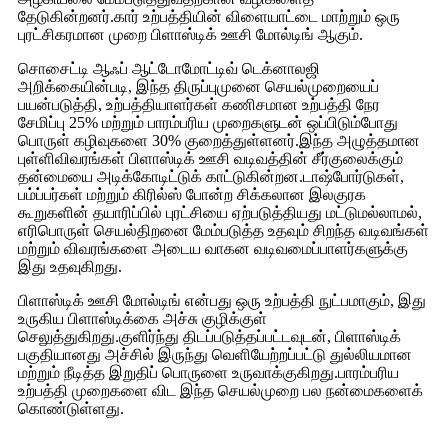
தேடுகின்றனர்.கார் உற்பத்தியின் விளையாட்டை மாற்றும் ஒரு
புரட்சிகரமான முறை பிளாஸ்டிக் ஊசி மோல்டிங் ஆகும்.
சொசைட்டி ஆஃப் ஆட்டோமோட்டிவ் டெக்னாலஜி
அறிக்கையின்படி, இந்த திருப்புமுனை செயல்முறையைப்
பயன்படுத்தி, உற்பத்தியாளர்கள் கணிசமான உற்பத்தி நேர
சேமிப்பு 25% மற்றும் பாரம்பரிய முறைகளுடன் ஒப்பிடும்போது
பொருள் கழிவுகளை 30% குறைத்துள்ளனர்.இந்த அழுத்தமான
புள்ளிவிவரங்கள் பிளாஸ்டிக் ஊசி வடிவத்தின் சீர்குலைக்கும்
தன்மையை அடிக்கோடிட்டுக் காட்டுகின்றன.டாஷ்போர்டுகள்,
பம்ப்பர்கள் மற்றும் கிரில்ஸ் போன்ற சிக்கலான இலகுரக
கூறுகளின் தயாரிப்பில் புரட்சியை ஏற்படுத்தியது மட்டுமல்லாமல்,
எரிபொருள் செயல்திறனை மேம்படுத்த உதவும் சிறந்த வடிவங்கள்
மற்றும் விவரங்களை அடைய வாகன வடிவமைப்பாளர்களுக்கு
இது உதவுகிறது.
பிளாஸ்டிக் ஊசி மோல்டிங் என்பது ஒரு உற்பத்தி நுட்பமாகும், இது
உருகிய பிளாஸ்டிக்கை அச்சு குழிக்குள்
செலுத்துகிறது.குளிர்ந்து திடப்படுத்தப்பட்டவுடன், பிளாஸ்டிக்
பகுதியானது அச்சில் இருந்து வெளியேற்றப்பட்டு துல்லியமான
மற்றும் நீடித்த இறுதிப் பொருளை உருவாக்குகிறது.பாரம்பரிய
உற்பத்தி முறைகளை விட இந்த செயல்முறை பல நன்மைகளைக்
கொண்டுள்ளது.